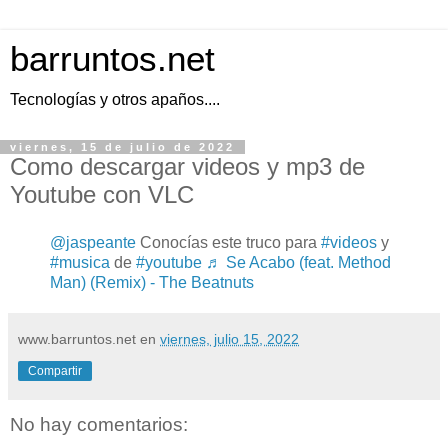
barruntos.net
Tecnologías y otros apaños....
viernes, 15 de julio de 2022
Como descargar videos y mp3 de
Youtube con VLC
@jaspeante
Conocías este truco para
#videos
y
#musica
de
#youtube
♬ Se Acabo (feat. Method
Man) (Remix) - The Beatnuts
www.barruntos.net
en
viernes, julio 15, 2022
Compartir
No hay comentarios: