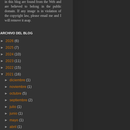
in this blog are found from the Web and
are believed to belong in the public
domain. If any image is in violation of
the copyright law, please email me and I
will remove it asap.
ARCHIVO DEL BLOG
►
2026
(6)
►
2025
(7)
►
2024
(10)
►
2023
(11)
►
2022
(15)
▼
2021
(16)
►
diciembre
(1)
►
noviembre
(1)
►
octubre
(5)
►
septiembre
(2)
►
julio
(1)
►
junio
(1)
►
mayo
(1)
►
abril
(1)