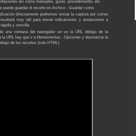
ntaciones así como manuales, guías, procedimiento, etc.
e puede guardar el recorte en Archivo - Guardar como
licación directamente podremos enviar la captura por correo
resultará muy útil para enviar indicaciones y anotaciones a
ápida y sencilla.
de una ventana del navegador se ve la URL debajo de la
a la URL hay que ir a Herramientas - Opciones y desmarcar la
debajo de los recortes (solo HTML)