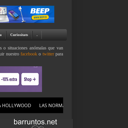
a
Curiositats
.
as o situaciones anómalas que van
uir nuestro
facebook
o
twitter
para