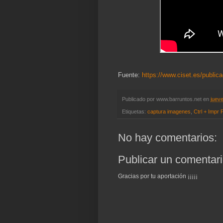
Fuente:
https://www.ciset.es/public
Publicado por
www.barruntos.net
en
jueve
Etiquetas:
captura imagenes
,
Ctrl + Impr 
No hay comentarios:
Publicar un comentar
Gracias por tu aportación ¡¡¡¡¡