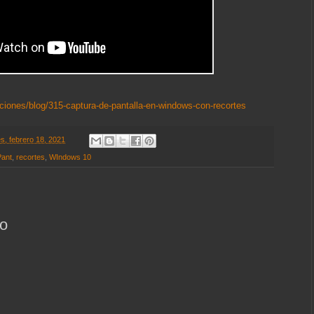
aciones/blog/315-captura-de-pantalla-en-windows-con-recortes
s, febrero 18, 2021
Pant
,
recortes
,
WIndows 10
io