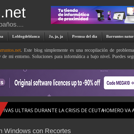
.net
paños....
sa
Loblogdeblanca
Ja, ja, ja
Premsa del dia
Barruntos natur
rruntos.net
. Este blog simplemente es una recopilación de problem
y de mi entorno. Soluciones para informática a bajo nivel. Puedes seg
en Windows con Recortes